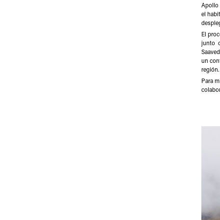
Apollo 
el habi
despleg
El proc
junto c
Saavedr
un cont
región.
Para mi
colabor