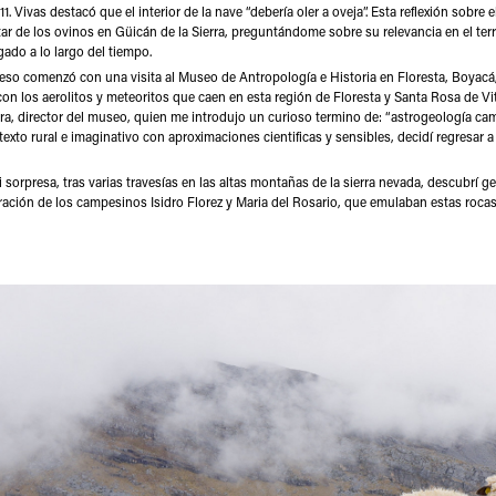
11. Vivas destacó que el interior de la nave “debería oler a oveja”. Esta reflexión sobre e
tar de los ovinos en Güicán de la Sierra, preguntándome sobre su relevancia en el ter
ado a lo largo del tiempo.
eso comenzó con una visita al Museo de Antropología e Historia en Floresta, Boyacá,
on los aerolitos y meteoritos que caen en esta región de Floresta y Santa Rosa de Vi
a, director del museo, quien me introdujo un curioso termino de: “astrogeología ca
exto rural e imaginativo con aproximaciones cientificas y sensibles, decidí regresar a
 sorpresa, tras varias travesías en las altas montañas de la sierra nevada, descubrí 
ación de los campesinos Isidro Florez y Maria del Rosario, que emulaban estas roca