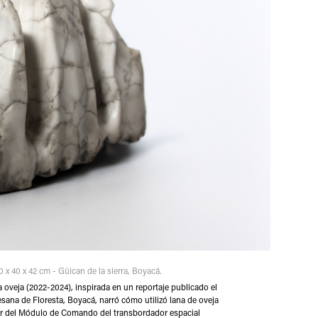
 x 40 x 42 cm - Güican de la sierra, Boyacá.
 a oveja (2022-2024), inspirada en un reportaje publicado el
esana de Floresta, Boyacá, narró cómo utilizó lana de oveja
rior del Módulo de Comando del transbordador espacial