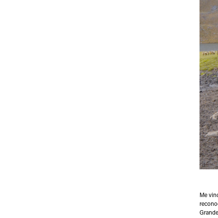
Me vinc
reconoc
Grande 