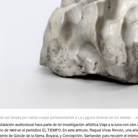
de sal tallada por varias ovejas pertenecientes a La Laguna Grande de los Verdes - 30
stalación audiovisual hace parte de mi investigación artística Viaje a la luna con olor
lio de 1969 en el periódico EL TIEMPO. En este artículo, Raquel Vivas Rincón, una art
ente de Güicán de la Sierra, Boyacá, y Concepción, Santander, para recubrir el inte