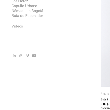
Los Florez
Capullo Urbano
Nómada en Bogotá
Ruta de Pepenador
Videos
Piedra 
Esta in
8 de ju
proveni