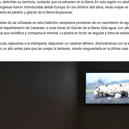
 delimitan su territorio, evitando que se extravíen en la Sierra. En esta región no e
inglesas fueron introducidas desde Europa. En los últimos 268 años, estas ovejas se
ema de páramo y glaciar de la Sierra Boyacense.
dras de sal utilizadas en esta tradición campesina provienen de un nacimiento de ag
el departamento de Casanare, a unas horas de Güicán de la Sierra. Esta agua, con alt
al que solidifica y compacta el mineral. La piedra en bruto es angular y llena de arist
ocas, expuestas a la intemperie, adquieren un carácter efímero, disolviéndose con la sal
o un año antes para que las ovejas la lamieran, siendo resguardada en la última casa